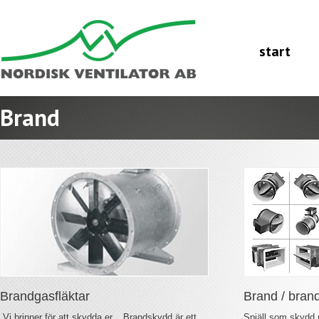
start
Brand
Brandgasfläktar
Brand / brand
Vi brinner för att skydda er. Brandskydd är ett...
Spjäll som skydd 